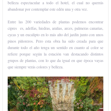
belleza espectacular a todo el hotel, el cual no querrás
abandonar por contemplar este edén una y otra vez.
Entre las 200 variedades de plantas podemos encontrar
cipres es, adelfas, hiedras, aralias, arces, palmeras canarias,
cycas y un eucalipto en lo más alto del jardín junto con unos
pinos piñoreros. Pero esta obra ha sido creada para que
durante todo el año tenga un sentido en cuanto al color se
refiere porque según la estación van destacando distintos
grupos de plantas, con lo que da igual en que época vayas
que siempre verás colores y belleza.