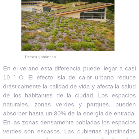
Terraza ajardinada
En el verano esta diferencia puede llegar a casi
10 ° C. El efecto isla de calor urbano reduce
drásticamente la calidad de vida y afecta la salud
de los habitantes de la ciudad. Los espacios
naturales, zonas verdes y parques, pueden
absorber hasta un 80% de la energía de entrada.
En las zonas densamente pobladas los espacios
verdes son escasos. Las cubiertas ajardinadas