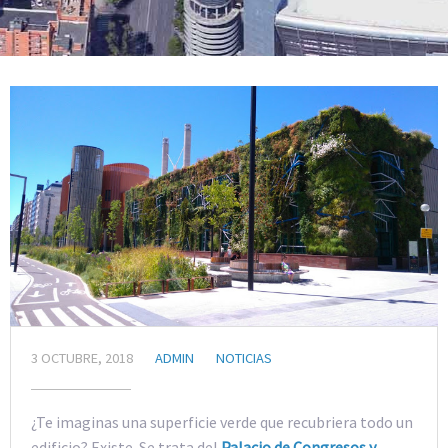
3 OCTUBRE, 2018
ADMIN
NOTICIAS
¿Te imaginas una superficie verde que recubriera todo un
edificio? Existe. Se trata del
Palacio de Congresos y