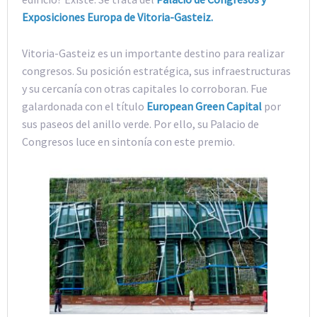
Exposiciones Europa de Vitoria-Gasteiz.
Vitoria-Gasteiz es un importante destino para realizar
congresos. Su posición estratégica, sus infraestructuras
y su cercanía con otras capitales lo corroboran. Fue
galardonada con el título
European Green Capital
por
sus paseos del anillo verde. Por ello, su Palacio de
Congresos luce en sintonía con este premio.