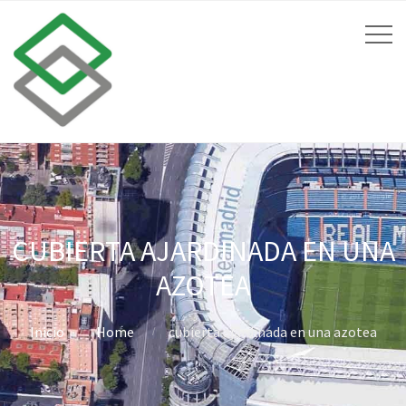
CUBIERTA AJARDINADA EN UNA
AZOTEA
Inicio
Home
cubierta ajardinada en una azotea