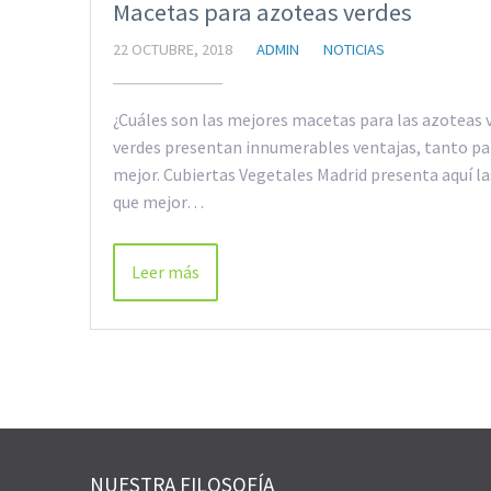
Macetas para azoteas verdes
22 OCTUBRE, 2018
ADMIN
NOTICIAS
¿Cuáles son las mejores macetas para las azoteas v
verdes presentan innumerables ventajas, tanto par
mejor. Cubiertas Vegetales Madrid presenta aquí la
que mejor…
Leer más
NUESTRA FILOSOFÍA